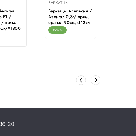
БАРХАТЦЫ
БАРХАТЦ
Антигуа
Бархатцы Апельсин /
Бархатцы
 F1 /
Аэлита/ 0,3г/ прям.
Голд F1 
т/ прям.
оранж. 90см, d-12см
прям. 30
5см/*1800
15см/*1
Купить
Купить
36-20