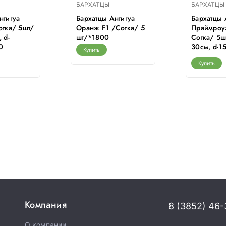
БАРХАТЦЫ
БАРХАТЦЫ
нтигуа
Бархатцы Антигуа
Бархатцы 
отка/ 5шт/
Оранж F1 /Сотка/ 5
Праймроуз
 d-
шт/*1800
Сотка/ 5ш
0
30см, d-1
Купить
Купить
Компания
8 (3852) 46-
О компании