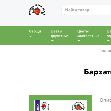
Овощи
Цветы
Цветы
Ц
двулетние
многолетние
од
Главна
Бархат
Опи