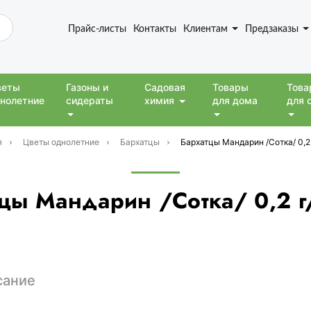
Прайс-листы
Контакты
Клиентам
Предзаказы
веты
Газоны и
Садовая
Товары
Това
нолетние
сидераты
химия
для дома
для 
я
Цветы однолетние
Бархатцы
Бархатцы Мандарин /Сотка/ 0,2
цы Мандарин /Сотка/ 0,2 
сание