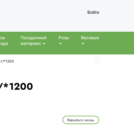
Войти
ры
Посадочный
Розы
Весовые
сада
материал
 г/*1200
г/*1200
Вернуться назад