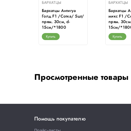
БАРХАТЦЫ
БАРХАТЦЫ
ельсин /
Бархатцы Антигуа
Бархатцы А
/ прям.
Голд F1 /Сотка/ 5шт/
микс F1 /С
, d-12см
прям. 30см, d-
прям. 30см,
15см/*1800
15см/*180
Купить
Купить
Просмотренные товары
Помощь покупателю
Прайс-листы