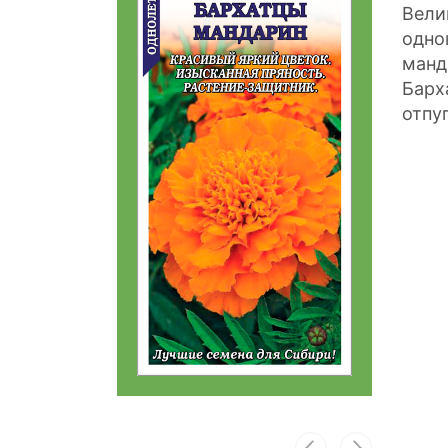
Вели
одно
манд
Барх
отпу