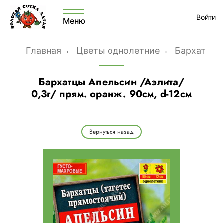
Войти
Меню
Главная
Цветы однолетние
Бархатцы
Бархатцы Апельсин /Аэлита/
0,3г/ прям. оранж. 90см, d-12см
Вернуться назад