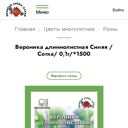
Войти
Меню
Главная
Цветы многолетние
Разные м
Вероника длиннолистная Синяя /
Сотка/ 0,1г/*1500
Вернуться назад