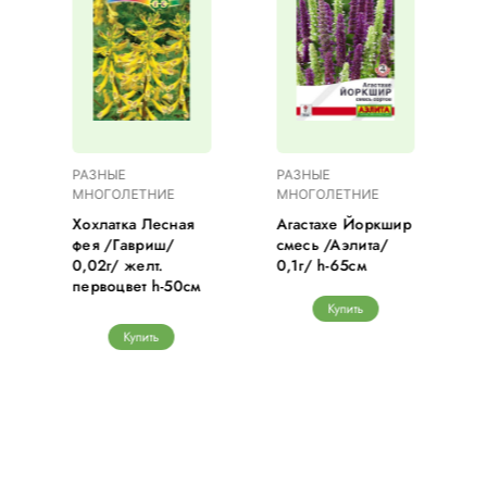
РАЗНЫЕ
РАЗНЫЕ
МНОГОЛЕТНИЕ
МНОГОЛЕТНИЕ
Хохлатка Лесная
Агастахе Йоркшир
фея /Гавриш/
смесь /Аэлита/
0,02г/ желт.
0,1г/ h-65см
м
первоцвет h-50cм
Купить
Купить