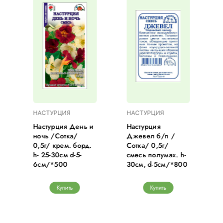
НАСТУРЦИЯ
НАСТУРЦИЯ
Настурция День и
Настурция
ночь /Сотка/
Джевел б/п /
0,5г/ крем. борд.
Сотка/ 0,5г/
h- 25-30см d-5-
смесь полумах. h-
0
6см/*500
30см, d-5см/*800
Купить
Купить