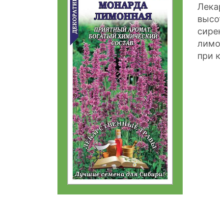
Лека
высо
сире
лимо
при 