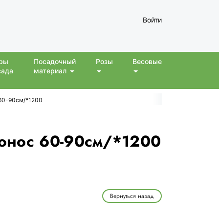
Войти
ры
Посадочный
Розы
Весовые
сада
материал
 60-90см/*1200
донос 60-90см/*1200
Вернуться назад