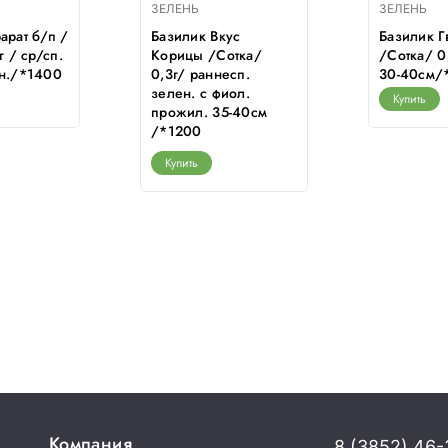
ЗЕЛЕНЬ
ЗЕЛЕНЬ
арат б/п /
Базилик Вкус
Базилик 
г / ср/сп.
Корицы /Сотка/
/Сотка/ 0,
ен./*1400
0,3г/ раннесп.
30-40см/
зелен. с фиол.
Купить
прожил. 35-40см
/*1200
Купить
Компания
8 (3852) 46-