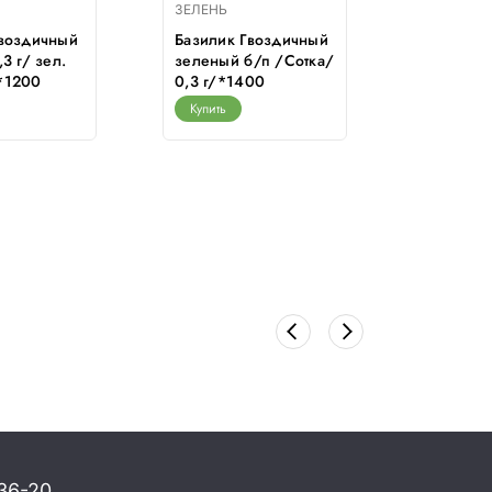
ЗЕЛЕНЬ
ЗЕЛЕНЬ
Гвоздичный
Базилик Гвоздичный
Артишок
3 г/ зел.
зеленый б/п /Сотка/
Сотка/ 0
*1200
0,3 г/*1400
диет.ов
Купить
Купить
36-20