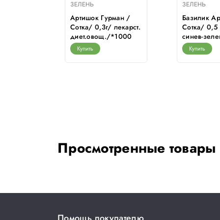
ЗЕЛЕНЬ
ЗЕЛЕНЬ
оздичный
Артишок Гурман /
Базилик Ар
 /Сотка/
Сотка/ 0,3г/ лекарст.
Сотка/ 0,5 
диет.овощ./*1000
синев-зел
Купить
Купить
Просмотренные товары
Помощь покупателю