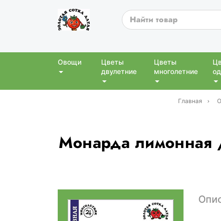
Овощи
Цветы
Цветы
Ц
двулетние
многолетние
од
Главная
О
Монарда лимонная /
Опи