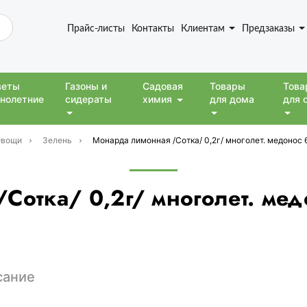
Прайс-листы
Контакты
Клиентам
Предзаказы
веты
Газоны и
Садовая
Товары
Това
нолетние
сидераты
химия
для дома
для 
вощи
Зелень
Монарда лимонная /Сотка/ 0,2г/ многолет. медонос
Сотка/ 0,2г/ многолет. ме
сание