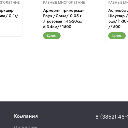
ОГОЛЕТНИЕ
РАЗНЫЕ МНОГОЛЕТНИЕ
РАЗНЫЕ М
Йоркшир
Армерия приморская
Астильба
ита/ 0,1г/
Роуз /Сотка/ 0.05 г
Шоустар 
/ розовая h-15-20см
5шт/ h-30
d-3-4см/*1500
/*500
Купить
Купить
Компания
8 (3852) 46-
О компании