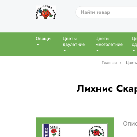
Овощи
Цветы
Цветы
Ц
двулетние
многолетние
од
Главная
Цветы
Лихнис Ска
Опи