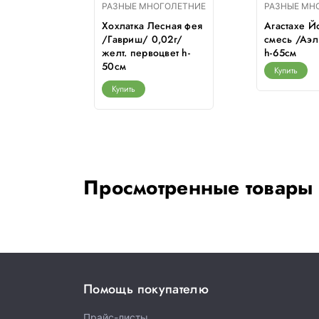
ГОЛЕТНИЕ
РАЗНЫЕ МНОГОЛЕТНИЕ
РАЗНЫЕ МН
Хохлатка Лесная фея
Агастахе 
ная
/Гавриш/ 0,02г/
смесь /Аэл
а/
желт. первоцвет h-
h-65см
50cм
Купить
Купить
Просмотренные товары
Помощь покупателю
Прайс-листы