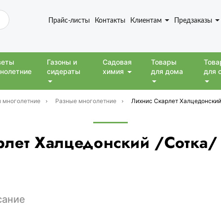
Прайс-листы
Контакты
Клиентам
Предзаказы
веты
Газоны и
Садовая
Товары
Това
нолетние
сидераты
химия
для дома
для 
 многолетние
Разные многолетние
Лихнис Скарлет Халцедонский 
рлет Халцедонский /Сотка/ 
сание