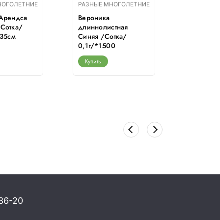
НОГОЛЕТНИЕ
РАЗНЫЕ МНОГОЛЕТНИЕ
РАЗНЫЕ 
 Арендса
Вероника
Хохлатка
/Сотка/
длиннолистная
/Гавриш/
-35см
Синяя /Сотка/
желт. пе
0,1г/*1500
50cм
Купить
Купить
36-20