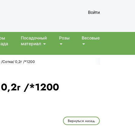
Войти
ры
Посадочный
Розы
Весовые
сада
материал
/Сотка/ 0,2г /*1200
0,2г /*1200
Вернуться назад