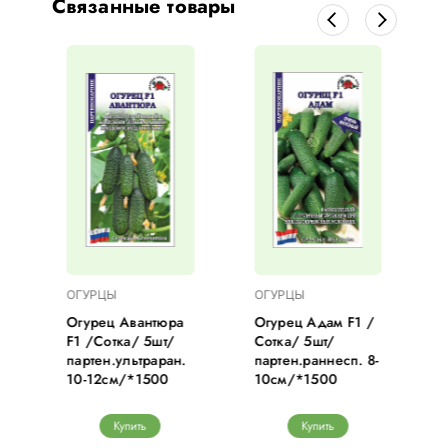
Связанные товары
ОГУРЦЫ
ОГУРЦЫ
1
Огурец Авантюра
Огурец Адам F1 /
F1 /Сотка/ 5шт/
Сотка/ 5шт/
партен.ультраран.
партен.раннесп. 8-
10-12см/*1500
10см/*1500
Купить
Купить