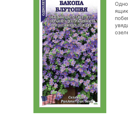
Одно
ящик
побе
увяд
озел