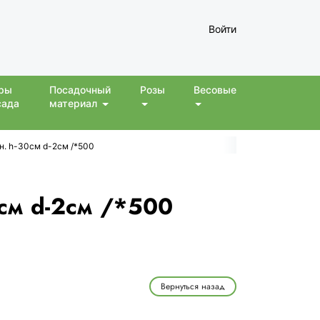
Войти
ры
Посадочный
Розы
Весовые
сада
материал
н. h-30см d-2см /*500
0см d-2см /*500
Вернуться назад