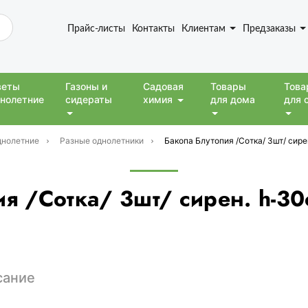
Прайс-листы
Контакты
Клиентам
Предзаказы
веты
Газоны и
Садовая
Товары
Това
нолетние
сидераты
химия
для дома
для 
днолетние
Разные однолетники
Бакопа Блутопия /Сотка/ 3шт/ сире
я /Сотка/ 3шт/ сирен. h-3
сание