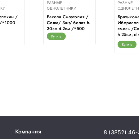
РАЗНЫЕ
РАЗНЫЕ
ИКИ
ОДНОЛЕТНИКИ
ОДНОЛЕТ
рлекин /
Бакопа Сноутопия /
Брахиком
г/*1000
Сотка/ 3шт/ белая h-
Иберисол
30см d-2см /*500
смесь /Со
h-25см, d
Купить
Купить
Компания
8 (3852) 46-