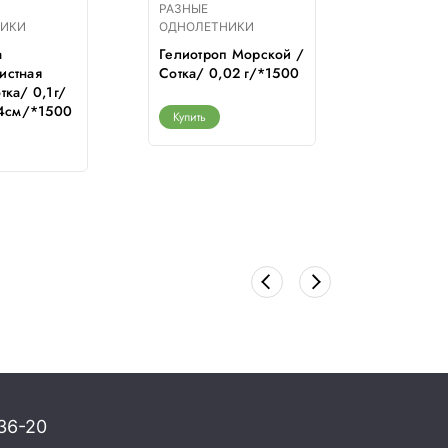
РАЗНЫЕ
РАЗНЫЕ
НИКИ
ОДНОЛЕТНИКИ
ОДНОЛЕТ
а
Гелиотроп Морской /
Адонис 
истная
Сотка/ 0,02 г/*1500
Гавриш/
тка/ 0,1г/
-4см/*1500
Купить
Купить
36-20