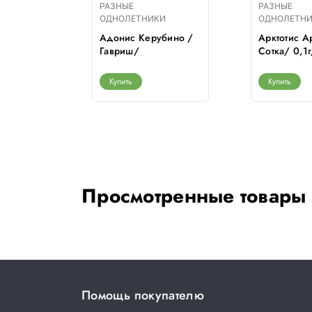
РАЗНЫЕ
РАЗНЫЕ
КИ
ОДНОЛЕТНИКИ
ОДНОЛЕТН
орской /
Адонис Керубино /
Арктотис А
 г/*1500
Гавриш/
Сотка/ 0,1
Купить
Купить
Просмотренные товары
Помощь покупателю