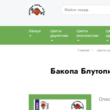
Овощи
Цветы
Цветы
Ц
двулетние
многолетние
од
Главная
Цветы о
Бакопа Блутопи
Опи