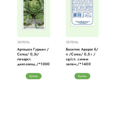
ЗЕЛЕНЬ
ЗЕЛЕНЬ
Артишок Гурман /
Базилик Арарат б/
Сотка/ 0,3г/
п /Сотка/ 0,5 г /
лекарст.
ср/сп. синев-
диет.овощ./*1000
зелен./*1400
Купить
Купить