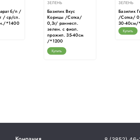
ЗЕЛЕНЬ
ЗЕЛЕНЬ
арат б/п /
Базилик Вкус
Базилик 
г / ср/сп.
Корицы /Сотка/
/Сотка/ 0,
ен./*1400
0,3г/ раннесп.
30-40см/
зелен. с фиол.
Купить
прожил. 35-40см
/*1200
Купить
Компания
8 (3852) 46-