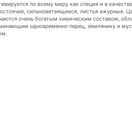
тивируется по всему миру как специя и в качеств
остоячие, сильноветвящиеся, листья ажурные. Ц
чаются очень богатым химическим составом, об
минающим одновременно перец, землянику и мус
ом.