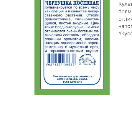
Куль
прям
отли
напо
вкус