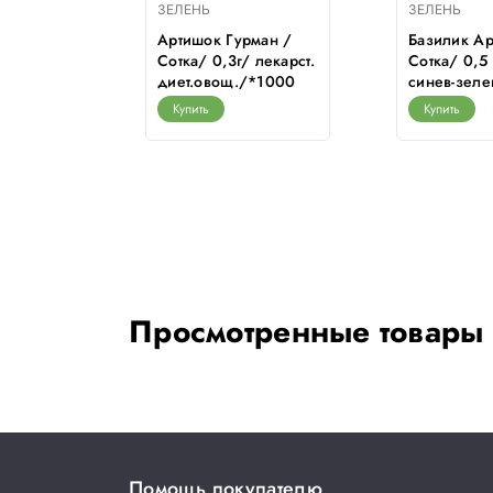
ЗЕЛЕНЬ
ЗЕЛЕНЬ
оздичный
Артишок Гурман /
Базилик Ар
 /Сотка/
Сотка/ 0,3г/ лекарст.
Сотка/ 0,5 
диет.овощ./*1000
синев-зел
Купить
Купить
Просмотренные товары
Помощь покупателю