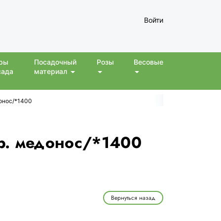
Войти
ры
Посадочный
Розы
Весовые
сада
материал
донос/*1400
р. медонос/*1400
Вернуться назад