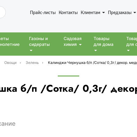
Прайс-листы
Контакты
Клиентам
Предзаказы
веты
Газоны и
Садовая
Товары
Това
нолетние
сидераты
химия
для дома
для 
Овощи
Зелень
Калинджи Чернушка б/п /Сотка/ 0,3г/ декор. ме
ка б/п /Сотка/ 0,3г/ деко
сание