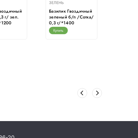
ЗЕЛЕНЬ
ЗЕЛЕНЬ
Гвоздичный
Базилик Гвоздичный
Артишок
3 г/ зел.
зеленый б/п /Сотка/
Сотка/ 0
*1200
0,3 г/*1400
диет.ов
Купить
Купить
36-20