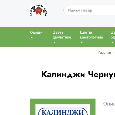
Овощи
Цветы
Цветы
Ц
двулетние
многолетние
од
Главная
Калинджи Чернуш
Опи