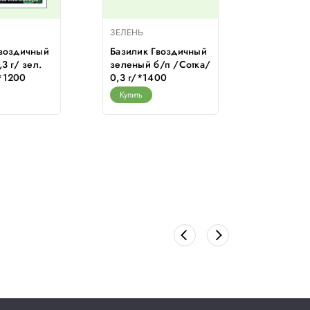
ЗЕЛЕНЬ
ЗЕЛЕНЬ
Гвоздичный
Базилик Гвоздичный
Артишок
3 г/ зел.
зеленый б/п /Сотка/
Сотка/ 0
*1200
0,3 г/*1400
диет.ов
Купить
Купить