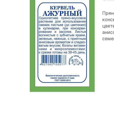
Прян
конс
цвет
анис
семе