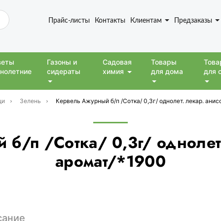
Прайс-листы
Контакты
Клиентам
Предзаказы
веты
Газоны и
Садовая
Товары
Това
нолетние
сидераты
химия
для дома
для 
щи
Зелень
Кервель Ажурный б/п /Сотка/ 0,3г/ однолет. лекар. ани
б/п /Сотка/ 0,3г/ однолет
аромат/*1900
сание