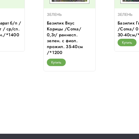
ЗЕЛЕНЬ
ЗЕЛЕНЬ
арат б/п /
Базилик Вкус
Базилик 
г / ср/сп.
Корицы /Сотка/
/Сотка/ 0,
ен./*1400
0,3г/ раннесп.
30-40см/
зелен. с фиол.
Купить
прожил. 35-40см
/*1200
Купить