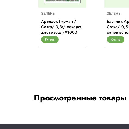
ЗЕЛЕНЬ
ЗЕЛЕНЬ
оздичный
Артишок Гурман /
Базилик Ар
 /Сотка/
Сотка/ 0,3г/ лекарст.
Сотка/ 0,5 
диет.овощ./*1000
синев-зел
Купить
Купить
Просмотренные товары