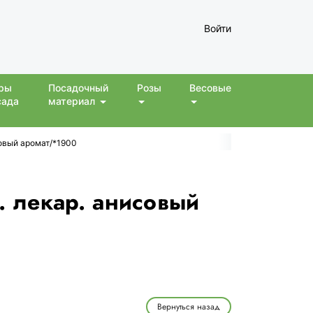
Войти
ры
Посадочный
Розы
Весовые
сада
материал
совый аромат/*1900
. лекар. анисовый
Вернуться назад