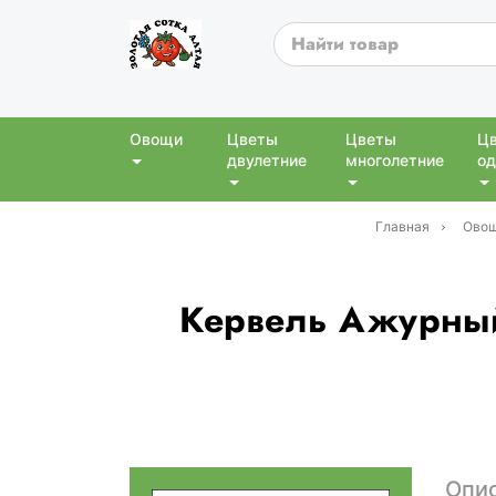
Овощи
Цветы
Цветы
Ц
двулетние
многолетние
од
Главная
Ово
Кервель Ажурный 
Опи