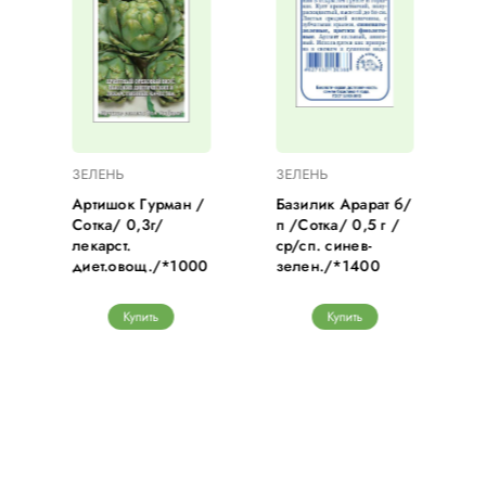
ЗЕЛЕНЬ
ЗЕЛЕНЬ
Артишок Гурман /
Базилик Арарат б/
Сотка/ 0,3г/
п /Сотка/ 0,5 г /
лекарст.
ср/сп. синев-
диет.овощ./*1000
зелен./*1400
Купить
Купить