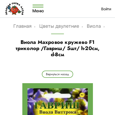
Войти
Меню
Главная
Цветы двулетние
Виола
Вио
Виола Махровое кружево F1
триколор /Гавриш/ 5шт/ h-20см,
d-8см
Вернуться назад