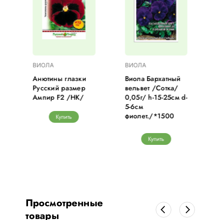
ВИОЛА
ВИОЛА
д
Анютины глазки
Виола Бархатный
Русский размер
вельвет /Сотка/
Ампир F2 /НК/
0,05г/ h-15-25см d-
5-6см
фиолет./*1500
Купить
Купить
Просмотренные
товары