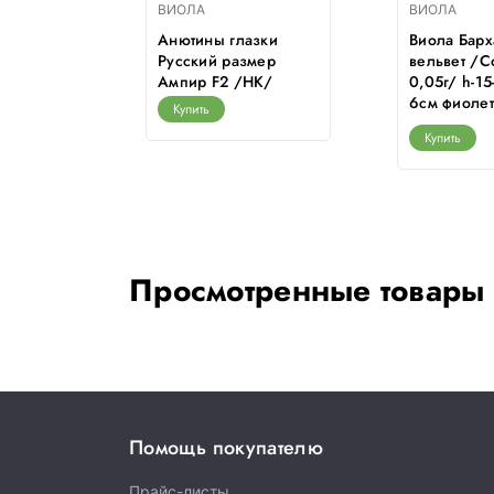
ВИОЛА
ВИОЛА
рний жар
Анютины глазки
Виола Барх
шт/ h-
Русский размер
вельвет /С
Ампир F2 /НК/
0,05г/ h-15
6см фиолет
Купить
Купить
Просмотренные товары
Помощь покупателю
Прайс-листы