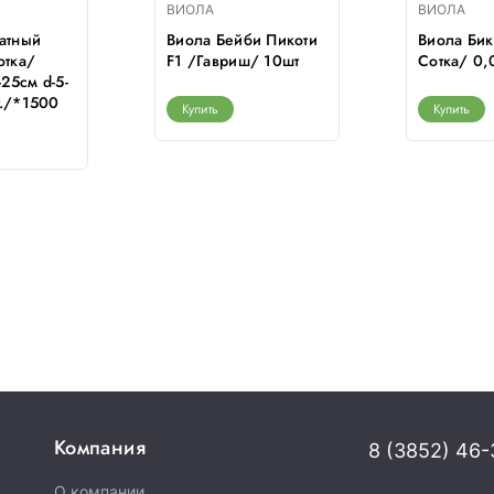
ВИОЛА
ВИОЛА
атный
Виола Бейби Пикоти
Виола Би
отка/
F1 /Гавриш/ 10шт
Сотка/ 0,
-25см d-5-
./*1500
Купить
Купить
Компания
8 (3852) 46-
О компании