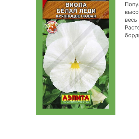
Попу
высо
весь
Раст
борд