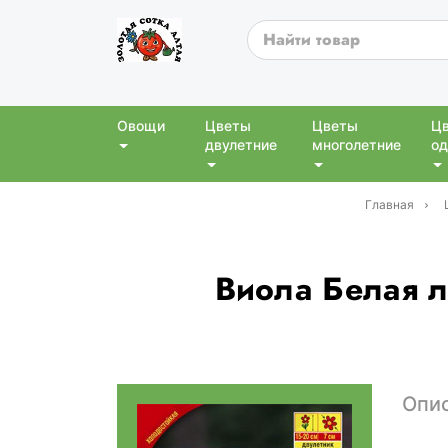
Овощи
Цветы
Цветы
Ц
двулетние
многолетние
од
Главная
Виола Белая л
Опи