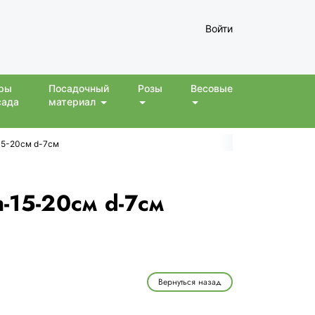
Войти
ры
Посадочный
Розы
Весовые
сада
материал
-15-20см d-7см
-15-20см d-7см
Вернуться назад