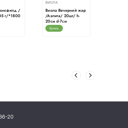
ВИОЛА
ВИОЛА
консфилд /
Виола Вечерний жар
Анютины
05 г/*1800
/Аэлита/ 20шт/ h-
Русский
20см d-7см
Ампир F
Купить
Купить
36-20