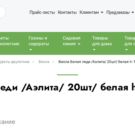
Прайс-листы
Контакты
Клиентам
Предзаказы
веты
Газоны и
Садовая
Товары
Това
нолетние
сидераты
химия
для дома
для 
Цветы двулетние
Виола
Виола Белая леди /Аэлита/ 20шт/ белая h
еди /Аэлита/ 20шт/ белая h
сание