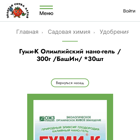
Войти
Меню
Главная
Садовая химия
Удобрения ме
Гуми-К Олимпийский нано-гель /
300г /БашИн/ *30шт
Вернуться назад