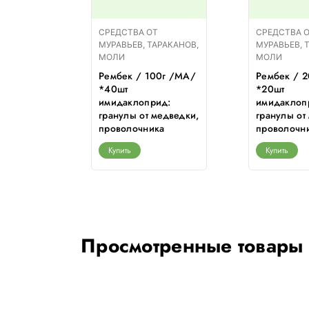
Т
СРЕДСТВА ОТ
СРЕДСТВА 
АРАКАНОВ,
МУРАВЬЕВ, ТАРАКАНОВ,
МУРАВЬЕВ, 
МОЛИ
МОЛИ
иманка
Рембек / 100г /МА/
Рембек / 
ов / 4шт
*40шт
*20шт
т/ *50шт
имидаклоприд:
имидаклоп
гранулы от медведки,
гранулы от
проволочника
проволочн
Купить
Купить
Просмотренные товары