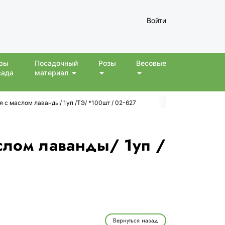
Войти
ры
Посадочный
Розы
Весовые
сада
материал
с маслом лаванды/ 1уп /ТЭ/ *100шт / 02-627
слом лаванды/ 1уп /
Вернуться назад