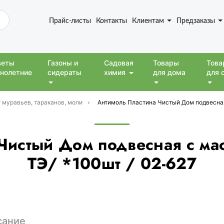
Прайс-листы
Контакты
Клиентам
Предзаказы
веты
Газоны и
Садовая
Товары
Това
нолетние
сидераты
химия
для дома
для 
 муравьев, тараканов, моли
Антимоль Пластина Чистый Дом подвесная 
Чистый Дом подвесная с ма
ТЭ/ *100шт / 02-627
сание