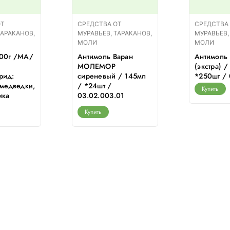
ОТ
СРЕДСТВА ОТ
СРЕДСТВА
ТАРАКАНОВ,
МУРАВЬЕВ, ТАРАКАНОВ,
МУРАВЬЕВ,
МОЛИ
МОЛИ
200г /МА/
Антимоль Варан
Антимоль
МОЛЕМОР
(экстра) 
рид:
сиреневый / 145мл
*250шт / 
 медведки,
/ *24шт /
Купить
ика
03.02.003.01
Купить