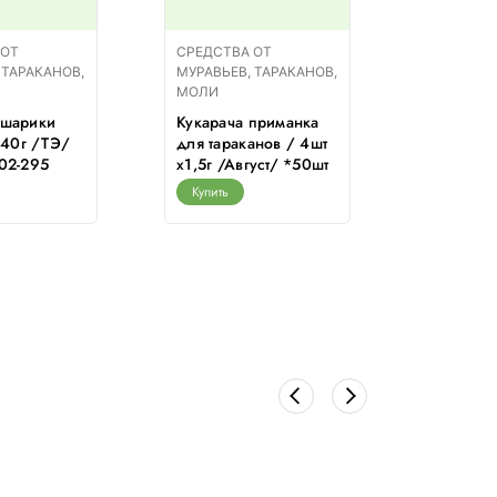
 ОТ
СРЕДСТВА ОТ
СРЕДСТВ
 ТАРАКАНОВ,
МУРАВЬЕВ, ТАРАКАНОВ,
МУРАВЬЕВ
МОЛИ
МОЛИ
 шарики
Кукарача приманка
Рембек 
/ 40г /ТЭ/
для тараканов / 4шт
*40шт
02-295
х1,5г /Август/ *50шт
имидакл
гранулы 
Купить
проволо
Купить