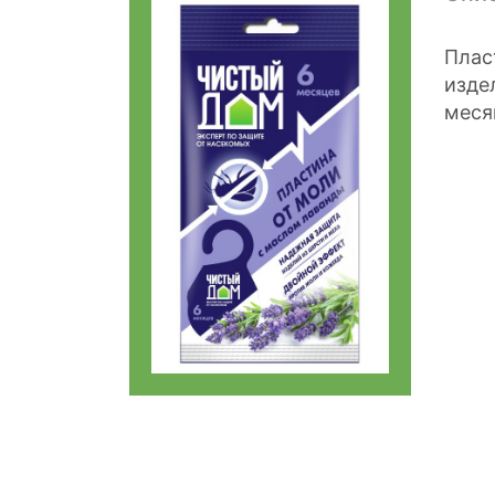
Плас
изде
меся