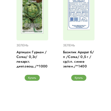
ЗЕЛЕНЬ
ЗЕЛЕНЬ
Артишок Гурман /
Базилик Арарат б/
Сотка/ 0,3г/
п /Сотка/ 0,5 г /
лекарст.
ср/сп. синев-
диет.овощ./*1000
зелен./*1400
Купить
Купить