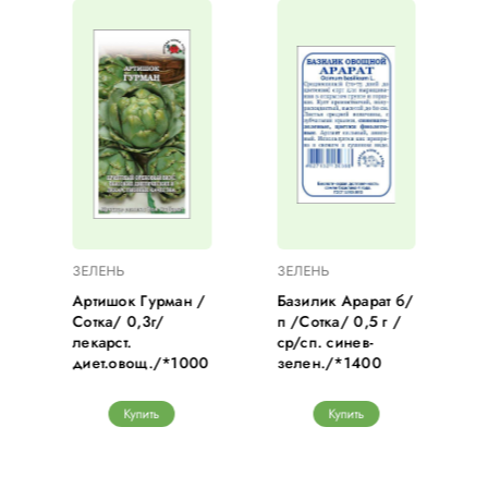
ЗЕЛЕНЬ
ЗЕЛЕНЬ
Артишок Гурман /
Базилик Арарат б/
Сотка/ 0,3г/
п /Сотка/ 0,5 г /
лекарст.
ср/сп. синев-
диет.овощ./*1000
зелен./*1400
Купить
Купить