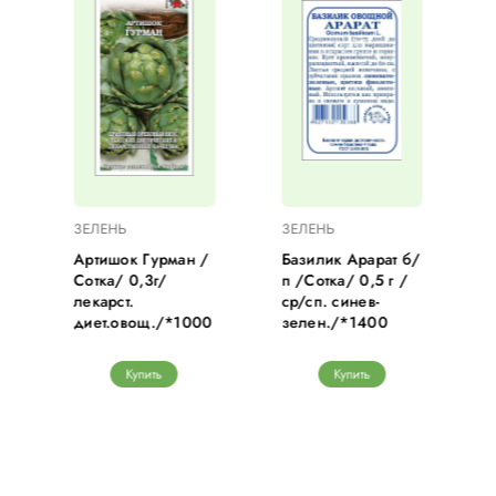
ЗЕЛЕНЬ
ЗЕЛЕНЬ
Артишок Гурман /
Базилик Арарат б/
Сотка/ 0,3г/
п /Сотка/ 0,5 г /
лекарст.
ср/сп. синев-
диет.овощ./*1000
зелен./*1400
Купить
Купить