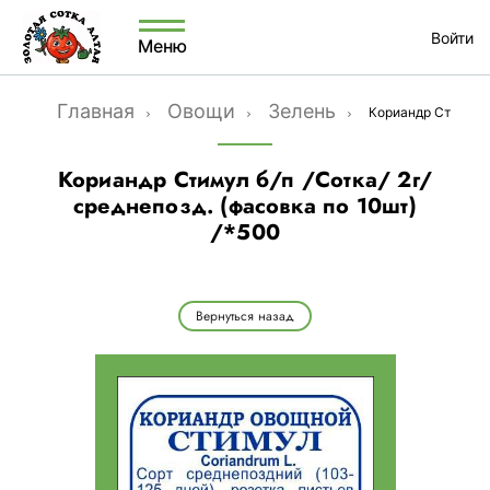
Войти
Меню
Главная
Овощи
Зелень
Кориандр Стимул б/
Кориандр Стимул б/п /Сотка/ 2г/
среднепозд. (фасовка по 10шт)
/*500
Вернуться назад