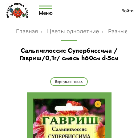
Войти
Меню
Главная
Цветы однолетние
Разные од
Сальпиглоссис Супербиссима /
Гавриш/0,1г/ смесь h60см d-5см
Вернуться назад