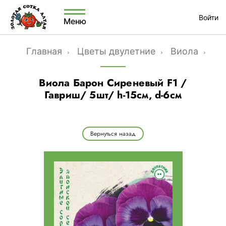
Войти
Меню
Главная
Цветы двулетние
Виола
Вио
Виола Барон Сиреневый F1 /
Гавриш/ 5шт/ h-15см, d-6см
Вернуться назад