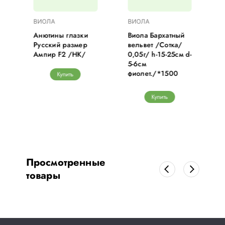
ВИОЛА
ВИОЛА
д
Анютины глазки
Виола Бархатный
Русский размер
вельвет /Сотка/
Ампир F2 /НК/
0,05г/ h-15-25см d-
5-6см
фиолет./*1500
Купить
Купить
Просмотренные
товары