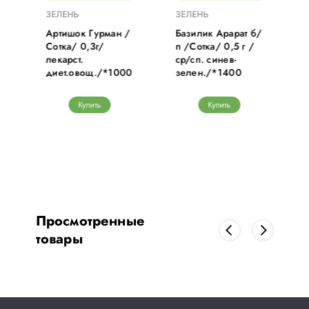
ЗЕЛЕНЬ
ЗЕЛЕНЬ
Артишок Гурман /
Базилик Арарат б/
Сотка/ 0,3г/
п /Сотка/ 0,5 г /
лекарст.
ср/сп. синев-
диет.овощ./*1000
зелен./*1400
Купить
Купить
Просмотренные
товары