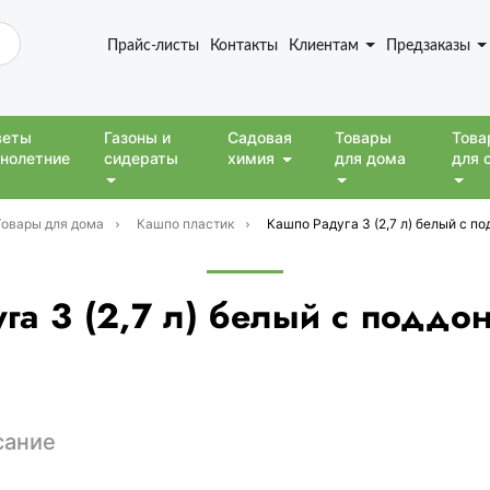
Прайс-листы
Контакты
Клиентам
Предзаказы
веты
Газоны и
Садовая
Товары
Това
нолетние
сидераты
химия
для дома
для 
Товары для дома
Кашпо пластик
Кашпо Радуга 3 (2,7 л) белый с по
га 3 (2,7 л) белый с поддо
сание