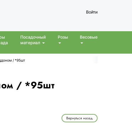
Войти
ры
Посадочный
Розы
Весовые
сада
материал
ддоном / *95шт
ном / *95шт
Вернуться назад