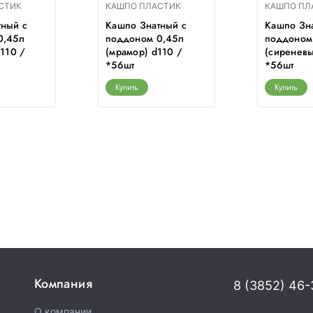
СТИК
КАШПО ПЛАСТИК
КАШПО ПЛ
тный с
Кашпо Знатный с
Кашпо Зн
0,45л
поддоном 0,45л
поддоном
d110 /
(мрамор) d110 /
(сиреневы
*56шт
*56шт
Купить
Купить
Компания
8 (3852) 46-
О компании