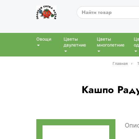
Овощи
Цветы
Цветы
Ц
двулетние
многолетние
од
Главная
Кашпо Раду
Опи