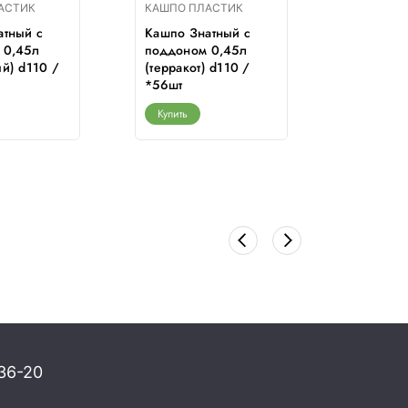
АСТИК
КАШПО ПЛАСТИК
КАШПО П
атный с
Кашпо Знатный с
Кашпо З
 0,45л
поддоном 0,45л
поддоно
й) d110 /
(терракот) d110 /
(белый) 
*56шт
*56шт
Купить
Купить
36-20