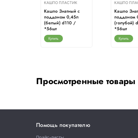
ТИК
КАШПО ПЛАСТИК
КАШПО ПЛА
ный с
Кашпо Знатный с
Кашпо Зна
,45л
поддоном 0,45л
поддоном 
110 /
(белый) d110 /
(голубой) 
*56шт
*56шт
Купить
Купить
Просмотренные товары
Помощь покупателю
Прайс-листы