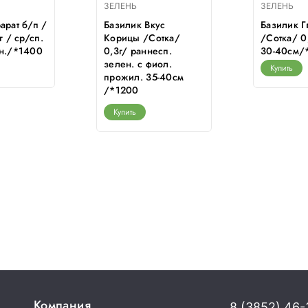
ЗЕЛЕНЬ
ЗЕЛЕНЬ
арат б/п /
Базилик Вкус
Базилик 
г / ср/сп.
Корицы /Сотка/
/Сотка/ 0,
ен./*1400
0,3г/ раннесп.
30-40см/
зелен. с фиол.
Купить
прожил. 35-40см
/*1200
Купить
Компания
8 (3852) 46-