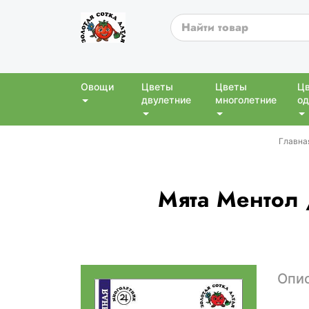
Овощи
Цветы
Цветы
Ц
двулетние
многолетние
од
Главна
Мята Ментол 
Опи