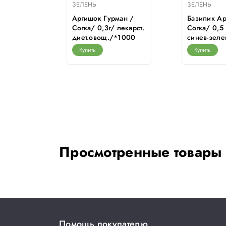
ЗЕЛЕНЬ
ЗЕЛЕНЬ
оздичный
Артишок Гурман /
Базилик Ар
 /Сотка/
Сотка/ 0,3г/ лекарст.
Сотка/ 0,5 
диет.овощ./*1000
синев-зел
Купить
Купить
Просмотренные товары
Помощь покупателю