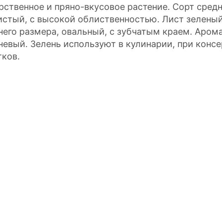
рственное и пряно-вкусовое растение. Сорт средн
истый, с высокой облиственностью. Лист зеленый
него размера, овальный, с зубчатым краем. Аром
невый. Зелень используют в кулинарии, при конс
тков.