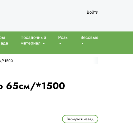
Войти
ры
Посадочный
Розы
Весовые
сада
материал
см/*1500
до 65см/*1500
Вернуться назад