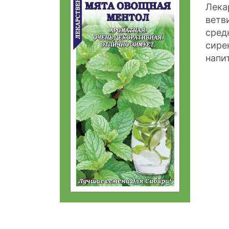
Лека
ветв
сред
сире
напи