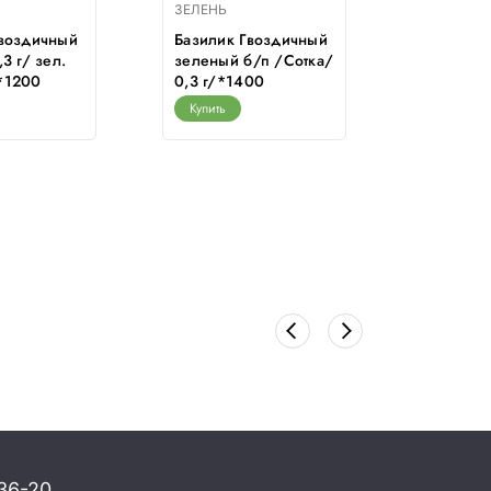
ЗЕЛЕНЬ
ЗЕЛЕНЬ
Гвоздичный
Базилик Гвоздичный
Артишок
3 г/ зел.
зеленый б/п /Сотка/
Сотка/ 0
*1200
0,3 г/*1400
диет.ов
Купить
Купить
36-20