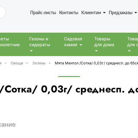
Прайс-листы
Контакты
Клиентам
Предзаказы
веты
Газоны и
Садовая
Товары
Това
нолетние
сидераты
химия
для дома
для 
я
Овощи
Зелень
Мята Ментол /Сотка/ 0,03г/ среднесп. до 65
/Сотка/ 0,03г/ среднесп. 
сание