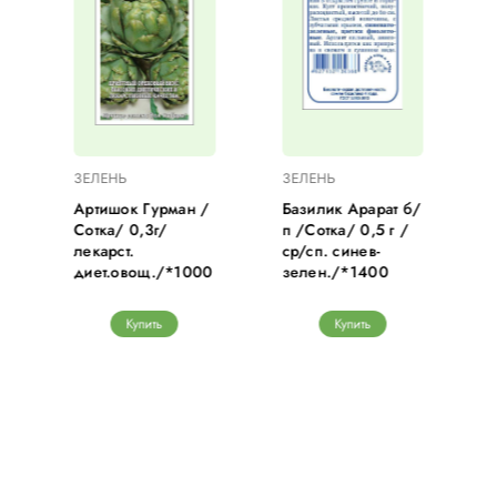
ЗЕЛЕНЬ
ЗЕЛЕНЬ
Артишок Гурман /
Базилик Арарат б/
Сотка/ 0,3г/
п /Сотка/ 0,5 г /
лекарст.
ср/сп. синев-
диет.овощ./*1000
зелен./*1400
Купить
Купить