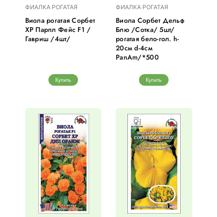
ФИАЛКА РОГАТАЯ
ФИАЛКА РОГАТАЯ
Виола рогатая Сорбет
Виола Сорбет Дельф
ХР Парпл Фейс F1 /
Блю /Сотка/ 5шт/
Гавриш /4шт/
рогатая бело-гол. h-
20см d-4см
PanAm/*500
Купить
Купить