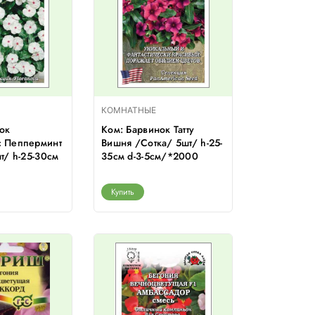
КОМНАТНЫЕ
ок
Ком: Барвинок Татту
 Пепперминт
Вишня /Сотка/ 5шт/ h-25-
т/ h-25-30см
35см d-3-5см/*2000
Купить