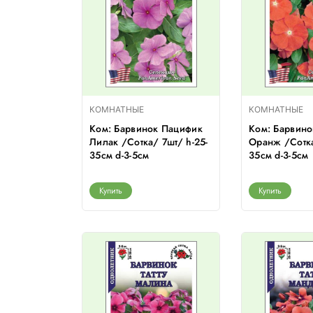
КОМНАТНЫЕ
КОМНАТНЫЕ
Ком: Барвинок Пацифик
Ком: Барвин
Лилак /Сотка/ 7шт/ h-25-
Оранж /Сотка
35см d-3-5см
35см d-3-5см
Купить
Купить