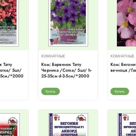
КОМНАТНЫЕ
КОМНАТНЫЕ
 Татту
Ком: Барвинок Татту
Ком: Бегони
отка/ 5шт/
Черника /Сотка/ 5шт/ h-
вечноцв /Г
3-5см/*2000
25-35см d-3-5см/*2000
Купить
Купить