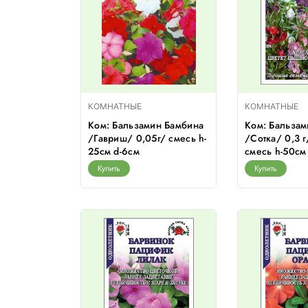
КОМНАТНЫЕ
КОМНАТНЫЕ
Ком: Бальзамин Бамбина
Ком: Бальза
/Гавриш/ 0,05г/ смесь h-
/Сотка/ 0,3 г
25см d-6см
смесь h-50см
Купить
Купить