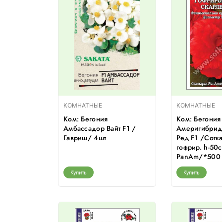
КОМНАТНЫЕ
КОМНАТНЫЕ
Ком: Бегония
Ком: Бегония
Амбассадор Вайт F1 /
Америгибрид
Гавриш/ 4шт
Ред F1 /Сотк
гофрир. h-50
PanAm/*500
Купить
Купить