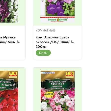
КОМНАТНЫЕ
на Музыка
Ком: Азарина смесь
иш/ 5шт/ h-
окрасок /НК/ 10шт/ h-
300см
Купить