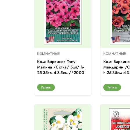
КОМНАТНЫЕ
КОМНАТНЫЕ
Ком: Барвинок Татту
Ком: Барвинок
Малина /Сотка/ 5шт/ h-
Мандарин /С
25-35см d-3-5см /*2000
h-25-35см d-
Купить
Купить