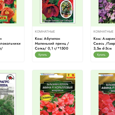
КОМНАТНЫЕ
КОМНАТНЫЕ
н
Ком: Абутилон
Ком: Азари
олокольчики
Маленький принц /
Смесь /Гавр
т/
Сотка/ 0,1 г/*1500
3,5м d-3см
Купить
Купить