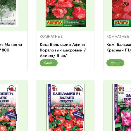
КОМНАТНЫЕ
КОМНАТНЫЕ
ус Мазеппа
Ком: Бальзамин Афина
Ком: Бальз
/*800
Кораловый махровый /
Красный F1/
Аэлита/ 5 шт/
Купить
Купить