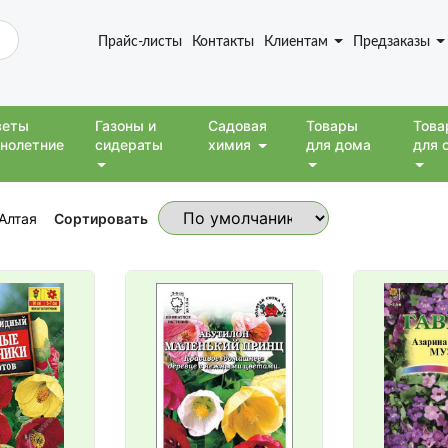
Прайс-листы
Контакты
Клиентам
Предзаказы
веты
Газоны и
Садовая
Товары
Това
нолетние
сидераты
химия
для дома
для 
Сортировать
Алтая