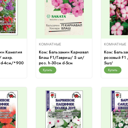
КОМНАТНЫЕ
КОМНАТНЫЕ
мин Камелия
Ком: Бальзамин Карнавал
Ком: Бальза
/ махр.
Блаш F1/Гавриш/ 5 шт/
розовый F1
 d-4см/*900
роз. h-30см d-5см
5шт/
Купить
Купить