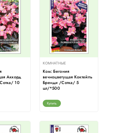
КОМНАТНЫЕ
я
Ком: Бегония
щая Аккорд
вечноцветущая Коктейль
/Сотка/ 10
Бренди /Сотка/ 5
шт/*500
Купить