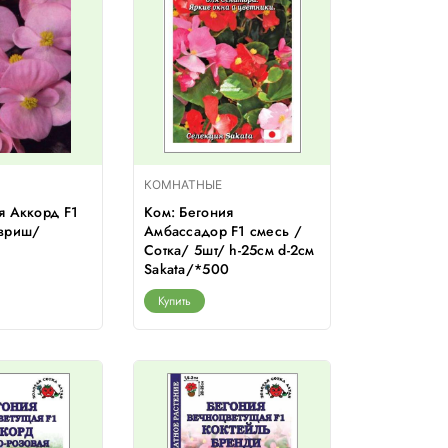
КОМНАТНЫЕ
я Аккорд F1
Ком: Бегония
авриш/
Амбассадор F1 смесь /
Сотка/ 5шт/ h-25см d-2см
Sakata/*500
Купить