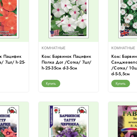
КОМНАТНЫЕ
КОМНАТНЫЕ
ок Пацифик
Ком: Барвинок Пацифик
Ком: Барвин
/ 7шт/ h-25-
Полка Дот /Сотка/ 7шт/
Санджевелс
h-25-35см d-3-5см
/Сотка/ 10ш
d-5-5,5см
Купить
Купить