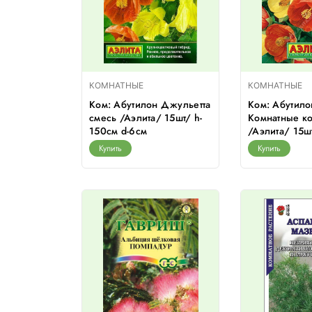
КОМНАТНЫЕ
КОМНАТНЫЕ
Ком: Абутилон Джульетта
Ком: Абутило
смесь /Аэлита/ 15шт/ h-
Комнатные к
150см d-6см
/Аэлита/ 15ш
Купить
Купить