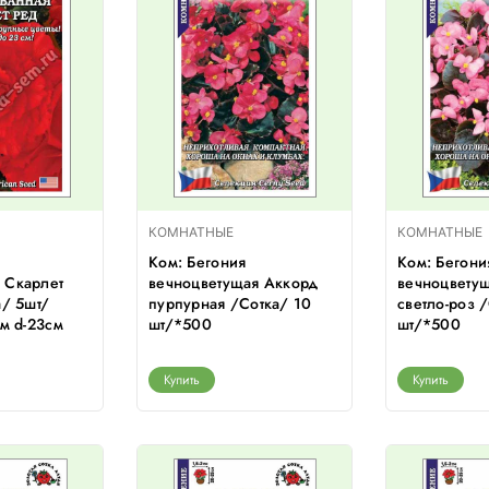
КОМНАТНЫЕ
КОМНАТНЫЕ
Ком: Бегония
Ком: Бегони
 Скарлет
вечноцветущая Аккорд
вечноцвету
а/ 5шт/
пурпурная /Сотка/ 10
светло-роз 
см d-23см
шт/*500
шт/*500
Купить
Купить