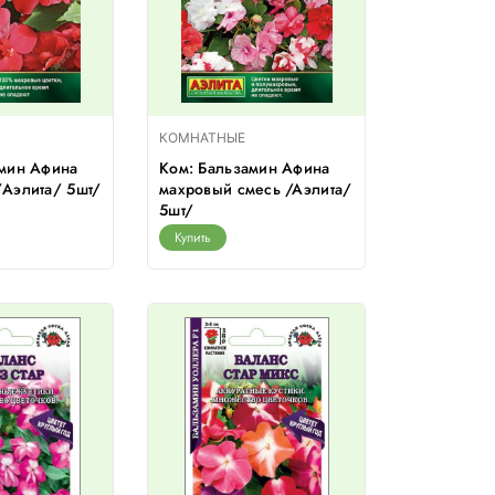
КОМНАТНЫЕ
амин Афина
Ком: Бальзамин Афина
Аэлита/ 5шт/
махровый смесь /Аэлита/
5шт/
Купить