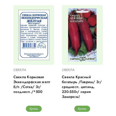
СВЕКЛА
СВЕКЛА
Свекла Кормовая
Свекла Красный
Эккендорфская желт
богатырь /Гавриш/ 3г/
б/п /Сотка/ 3г/
среднесп. цилинд.
позднесп./*500
230-550г/ серия
Заморозь!
Купить
Купить