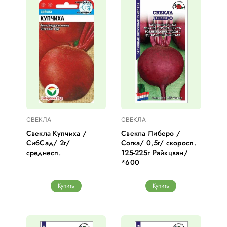
СВЕКЛА
СВЕКЛА
Свекла Купчиха /
Свекла Либеро /
СибСад/ 2г/
Сотка/ 0,5г/ скоросп.
среднесп.
125-225г Райкцван/
*600
Купить
Купить