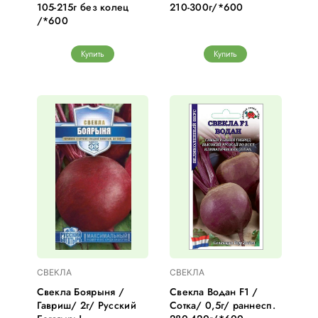
105-215г без колец
210-300г/*600
/*600
Купить
Купить
СВЕКЛА
СВЕКЛА
Свекла Боярыня /
Свекла Водан F1 /
Гавриш/ 2г/ Русский
Сотка/ 0,5г/ раннесп.