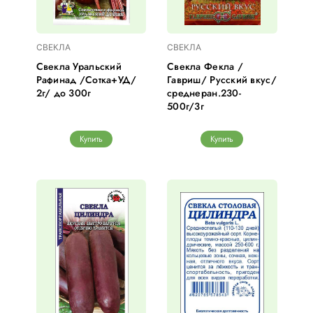
СВЕКЛА
СВЕКЛА
Свекла Уральский
Свекла Фекла /
Рафинад /Сотка+УД/
Гавриш/ Русский вкус/
2г/ до 300г
среднеран.230-
500г/3г
Купить
Купить