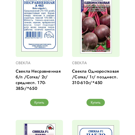
СВЕКЛА
СВЕКЛА
Свекла Несравненная
Свекла Одноростковая
б/п /Сотка/ 2г/
/Сотка/ 1г/ позднесп.
среднесп. 170-
310-610г/*450
385г/*650
Купить
Купить