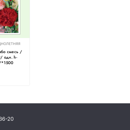
ДНОЛЕТНЯЯ
бо смесь /
/ одн. h-
м/*1500
36-20