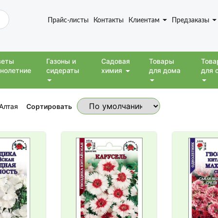
Прайс-листы
Контакты
Клиентам
Предзаказы
веты
Газоны и
Садовая
Товары
Това
нолетние
сидераты
химия
для дома
для 
Сортировать
Алтая