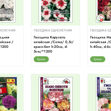
НОЛЕТНЯЯ
ГВОЗДИКА ОДНОЛЕТНЯЯ
ГВОЗДИКА О
здная
Гвоздика Карусель
Гвоздика Ма
айская /
китайская /Сотка/ 0,5г/
китайская /С
*1200
красн-бел h-20см, d-
h-40см, d-6
5см/*1200
Купить
Купить