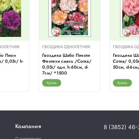
НОЛЕТНЯЯ
ГВОЗДИКА ОДНОЛЕТНЯЯ
ГВОЗДИКА О
бо Лион
Гвоздика Шабо Пикоти
Гвоздика Ша
/ 0,05г/ h-
Фентези смесь /Сотка/
Сотка/ 0,05г
0,05г/ одн. h-60см, d-
50см, d-6с
7см/ *1500
Купить
Купить
Компания
8 (3852) 46-
О компании