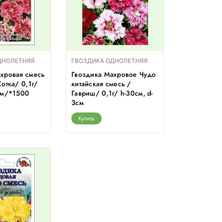
ДНОЛЕТНЯЯ
ГВОЗДИКА ОДНОЛЕТНЯЯ
хровая смесь
Гвоздика Махровое Чудо
отка/ 0,1г/
китайская смесь /
см/*1500
Гавриш/ 0,1г/ h-30см, d-
3см
Купить