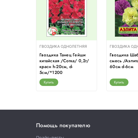
ГВОЗДИКА ОДНОЛЕТНЯЯ
ГВОЗДИКА ОД
Гвоздика Танец Гейши
Гвоздика Ша
китайская /Сотка/ 0,2г/
смесь /Аэлита
красн h-20см, d-
60см d-6см
5см/*1200
Купить
Купить
Помощь покупателю
Прайс-листы