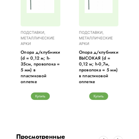
ПОДСТАВКИ,
ПОДСТАВКИ,
МЕТАЛЛИЧЕСКИЕ
МЕТАЛЛИЧЕСКИЕ
АРКИ
АРКИ
Опора д/клубники
Опора д/клубники
(d = 0,12 м; h-
ВЫСОКАЯ (d =
)
35см, проволока =
0,12 м; h-0,7м,
5 мм) в
проволока = 5 мм)
пластиковой
в пластиковой
оплетке
оплетке
Купить
Купить
Просмотренные