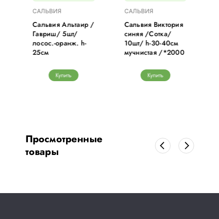
САЛЬВИЯ
САЛЬВИЯ
Сальвия Альтаир /
Сальвия Виктория
Гавриш/ 5шт/
синяя /Сотка/
лосос.-оранж. h-
10шт/ h-30-40см
25см
мучнистая /*2000
Купить
Купить
Просмотренные
товары