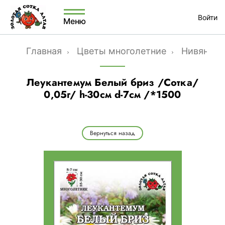
Войти
Меню
Главная
Цветы многолетние
Нивянник
Леукантемум Белый бриз /Сотка/
0,05г/ h-30см d-7см /*1500
Вернуться назад