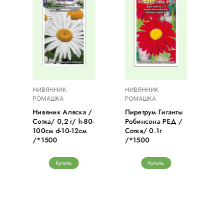
НИВЯННИК
НИВЯННИК
РОМАШКА
РОМАШКА
Нивяник Аляска /
Пиретрум Гиганты
Сотка/ 0,2 г/ h-80-
Робинсона РЕД /
100см d-10-12см
Сотка/ 0.1г
.
/*1500
/*1500
Купить
Купить