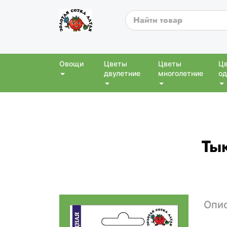
Овощи
Цветы
Цветы
Ц
двулетние
многолетние
од
Ты
Опи