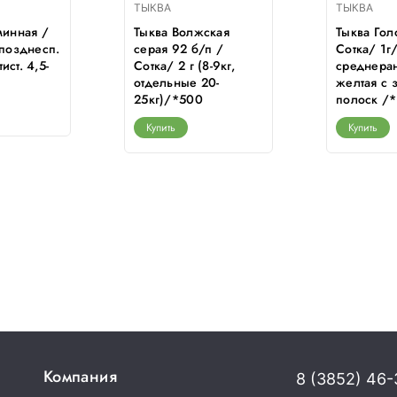
ТЫКВА
ТЫКВА
минная /
Тыква Волжская
Тыква Гол
 позднесп.
серая 92 б/п /
Сотка/ 1г
ст. 4,5-
Сотка/ 2 г (8-9кг,
среднеран
отдельные 20-
желтая с 
25кг)/*500
полоск /
Купить
Купить
Компания
8 (3852) 46-