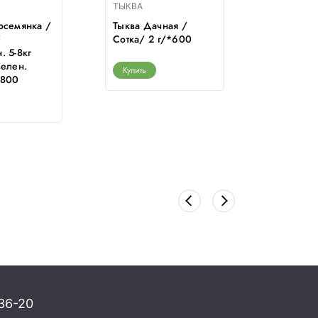
ТЫКВА
ТЫКВА
осемянка /
Тыква Дачная /
Тыква Бо
/
Сотка/ 2 г/*600
(Дамский
. 5-8кг
Гавриш/ 
зелен.
среднесп
Купить
*800
желтая 3
Купить
36-20