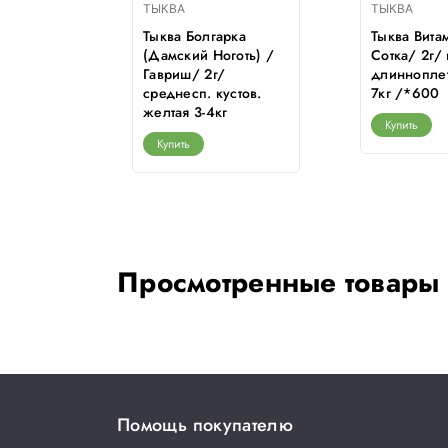
ТЫКВА
ТЫКВА
я /
Тыква Болгарка
Тыква Вита
*600
(Дамский Ноготь) /
Сотка/ 2г/
Гавриш/ 2г/
длинноплети
среднесп. кустов.
7кг /*600
желтая 3-4кг
Купить
Купить
Просмотренные товары
Помощь покупателю