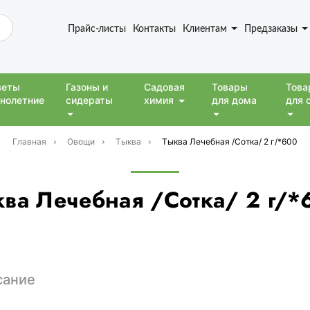
Прайс-листы
Контакты
Клиентам
Предзаказы
веты
Газоны и
Садовая
Товары
Това
нолетние
сидераты
химия
для дома
для 
Главная
Овощи
Тыква
Тыква Лечебная /Сотка/ 2 г/*600
ква Лечебная /Сотка/ 2 г/*
сание