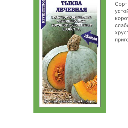
Сорт
усто
коро
слаб
хрус
приг