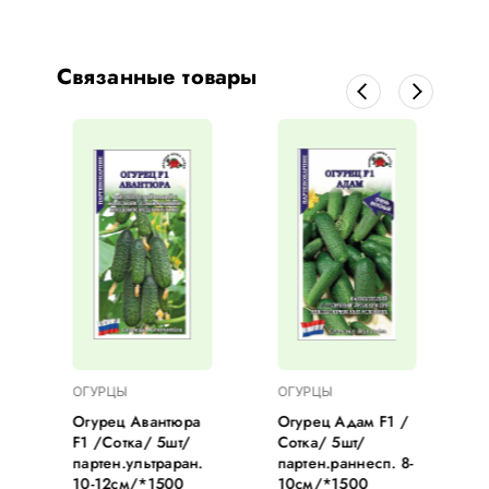
Связанные товары
ОГУРЦЫ
ОГУРЦЫ
1
Огурец Авантюра
Огурец Адам F1 /
F1 /Сотка/ 5шт/
Сотка/ 5шт/
партен.ультраран.
партен.раннесп. 8-
10-12см/*1500
10см/*1500