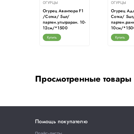
ОГУРЦЫ
ОГУРЦЫ
 1801 F1
Огурец Авантюра F1
Огурец Ада
/ партен.
/Сотка/ 5шт/
Сотка/ 5шт
jo/*1500
партен.ультраран. 10-
партен.ранн
12см/*1500
10см/*150
Купить
Купить
Просмотренные товары
Помощь покупателю
Прайс-листы