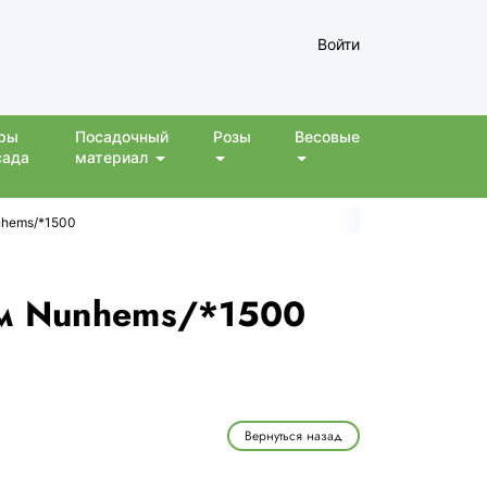
Войти
ры
Посадочный
Розы
Весовые
сада
материал
unhems/*1500
2см Nunhems/*1500
Вернуться назад