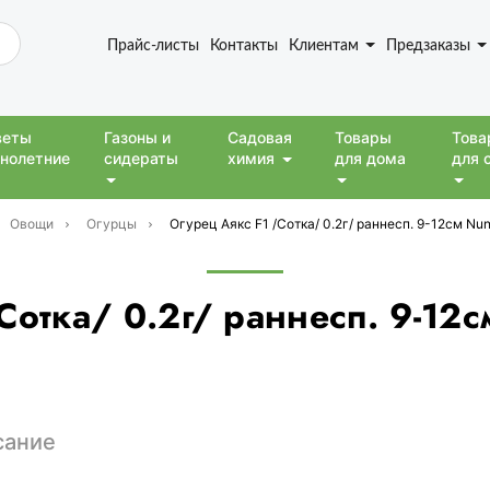
Прайс-листы
Контакты
Клиентам
Предзаказы
веты
Газоны и
Садовая
Товары
Това
нолетние
сидераты
химия
для дома
для 
Овощи
Огурцы
Огурец Аякс F1 /Сотка/ 0.2г/ раннесп. 9-12см N
Сотка/ 0.2г/ раннесп. 9-1
сание