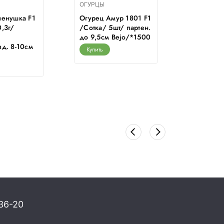
ОГУРЦЫ
ОГУРЦЫ
ленушка F1
Огурец Амур 1801 F1
Огурец А
,3г/
/Сотка/ 5шт/ партен.
/Сотка/ 
до 9,5см Bejo/*1500
партен.у
д. 8-10см
12см/*1
Купить
Купить
36-20