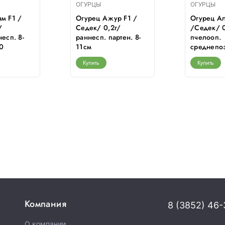
ОГУРЦЫ
ОГУРЦЫ
м F1 /
Огурец Ажур F1 /
Огурец А
/
Седек/ 0,2г/
/Седек/ 0
есп. 8-
раннесп. партен. 8-
пчелооп.
0
11см
среднепоз
Купить
Купить
Компания
8 (3852) 46-
О компании