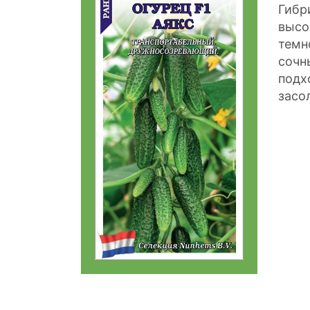
Гибр
высо
темн
сочн
подх
засо