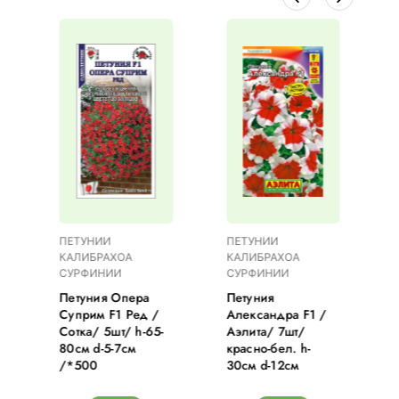
ПЕТУНИИ
ПЕТУНИИ
КАЛИБРАХОА
КАЛИБРАХОА
СУРФИНИИ
СУРФИНИИ
а
Петуния Опера
Петуния
Суприм F1 Ред /
Александра F1 /
Сотка/ 5шт/ h-65-
Аэлита/ 7шт/
80см d-5-7см
красно-бел. h-
/*500
30см d-12см