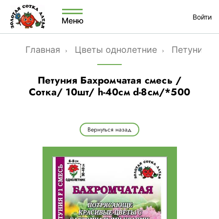
Войти
Меню
Главная
Цветы однолетние
Петунии к
Петуния Бахромчатая смесь /
Сотка/ 10шт/ h-40см d-8см/*500
Вернуться назад