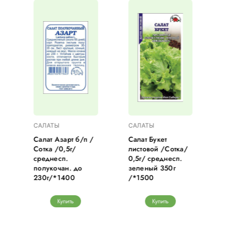
САЛАТЫ
САЛАТЫ
Салат Азарт б/п /
Салат Букет
Сотка /0,5г/
листовой /Сотка/
среднесп.
0,5г/ среднесп.
полукочан. до
зеленый 350г
230г/*1400
/*1500
Купить
Купить