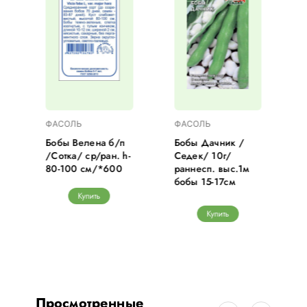
ФАСОЛЬ
ФАСОЛЬ
Бобы Велена б/п
Бобы Дачник /
/Сотка/ ср/ран. h-
Седек/ 10г/
80-100 см/*600
раннесп. выс.1м
бобы 15-17см
Купить
Купить
Просмотренные