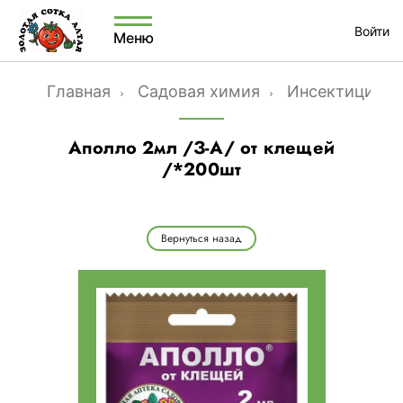
Войти
Меню
Главная
Садовая химия
Инсектициды
Аполло 2мл /З-А/ от клещей
/*200шт
Вернуться назад