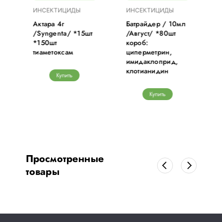
ИНСЕКТИЦИДЫ
ИНСЕКТИЦИДЫ
Актара 4г
Батрайдер / 10мл
/Syngenta/ *15шт
/Август/ *80шт
*150шт
короб:
тиаметоксам
циперметрин,
имидаклоприд,
клотианидин
Купить
Купить
Просмотренные
товары