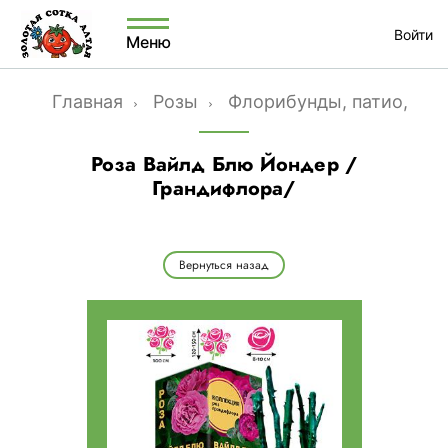
Войти
Меню
Главная
Розы
Флорибунды, патио, гр
Роза Вайлд Блю Йондер /
Грандифлора/
Вернуться назад