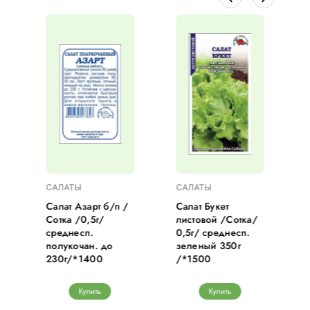
САЛАТЫ
САЛАТЫ
Салат Азарт б/п /
Салат Букет
Сотка /0,5г/
листовой /Сотка/
среднесп.
0,5г/ среднесп.
полукочан. до
зеленый 350г
230г/*1400
/*1500
Купить
Купить