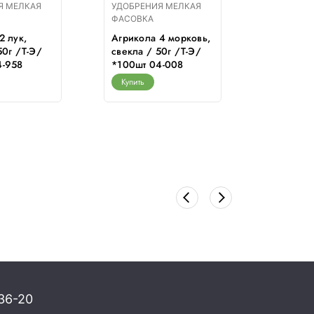
Я МЕЛКАЯ
УДОБРЕНИЯ МЕЛКАЯ
УДОБРЕН
ФАСОВКА
ФАСОВКА
2 лук,
Агрикола 4 морковь,
Атлант 
50г /Т-Э/
свекла / 50г /Т-Э/
РОСТ (ба
4-958
*100шт 04-008
помощни
10г/ /В
Купить
Купить
36-20