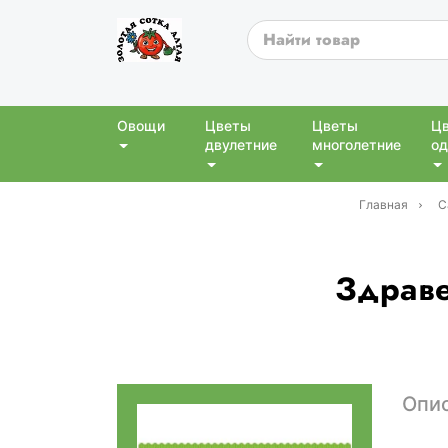
Овощи
Цветы
Цветы
Ц
двулетние
многолетние
од
Главная
С
Здраве
Опи