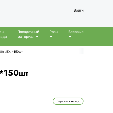
Войти
ры
Посадочный
Розы
Весовые
сада
материал
30г /ВХ/ *150шт
 *150шт
Вернуться назад