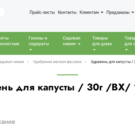
Прайс-листы
Контакты
Клиентам
Предзаказы
веты
Газоны и
Садовая
Товары
Това
нолетние
сидераты
химия
для дома
для 
адовая химия
Удобрения мелкая фасовка
Здравень для капусты / 
нь для капусты / 30г /ВХ/
сание