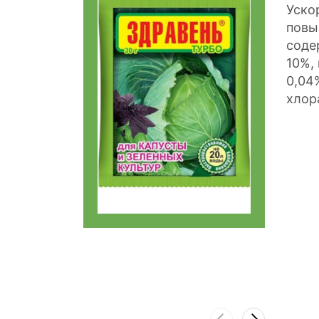
Уско
повы
соде
10%,
0,04
хлор