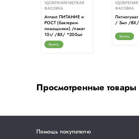
МЕЛКАЯ
УДОБРЕНИЯ МЕЛКАЯ
УДОБРЕНИЯ
ФАСОВКА
ФАСОВКА
морковь,
Атлант ПИТАНИЕ и
Лигногумат
г /Т-Э/
РОСТ (бактерии-
/ 5мл /ВХ/
008
помощники) /пакет
10г/ /ВХ/ *200шт
Купить
Купить
Просмотренные товары
Помощь покупателю