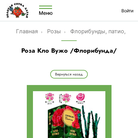
Войти
Меню
Главная
Розы
Флорибунды, патио, гр
Роза Кло Вужо /Флорибунда/
Вернуться назад