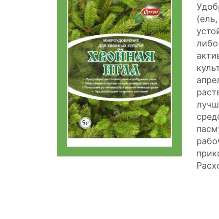
Удоб
(ель
усто
либо
акти
куль
апре
раст
лучш
сред
пасм
рабо
прик
Расх