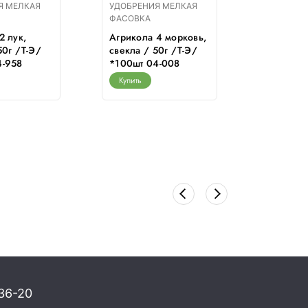
Я МЕЛКАЯ
УДОБРЕНИЯ МЕЛКАЯ
УДОБРЕН
ФАСОВКА
ФАСОВКА
2 лук,
Агрикола 4 морковь,
Атлант 
50г /Т-Э/
свекла / 50г /Т-Э/
РОСТ (ба
4-958
*100шт 04-008
помощни
10г/ /В
Купить
Купить
36-20