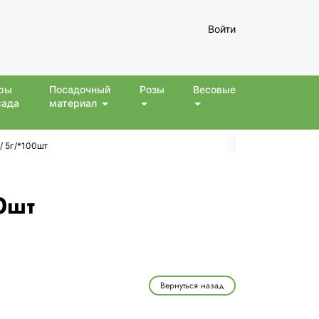
Войти
ры
Посадочный
Розы
Весовые
сада
материал
/ 5г/*100шт
0шт
Вернуться назад