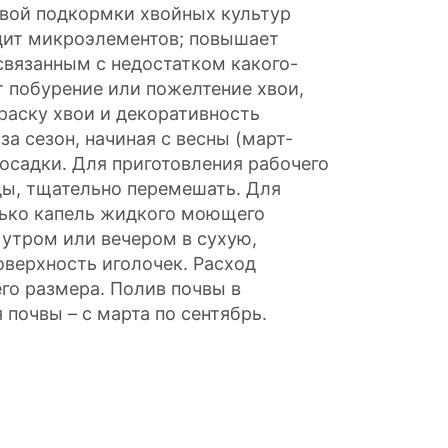
вой подкормки хвойных культур
ицит микроэлементов; повышает
связанным с недостатком какого-
 побурение или пожелтение хвои,
раску хвои и декоративность
а сезон, начиная с весны (март-
 посадки. Для приготовления рабочего
оды, тщательно перемешать. Для
лько капель жидкого моющего
 утром или вечером в сухую,
верхность иголочек. Расход
его размера. Полив почвы в
почвы – с марта по сентябрь.