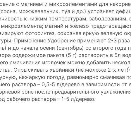
рение с магнием и микроэлементами для некорне
, сосна, можжевельник, туя и др.) устраняет деф
йчивость к низким температурам, заболеваниям, 
 микроэлемента; магний и железо предотвращают
визируют фотосинтез, сохраняя яркую зеленую ок
туры. Применение Удобрение применяют 2-3 раза з
ль) и до начала осени (сентябрь) со второго года
вора содержимое пакета (5 г) растворить в 5л в
его смачивания иголочек можно добавить неско
ства. Опрыскивать хвойники (не моложе 2-х лет!)
урную, нежаркую погоду, равномерно смачивая по
чего раствора – 0,5-5 л/дерево в зависимости от 
орневой зоне после предварительного увлажнения 
од рабочего раствора – 1-5 л/дерево.