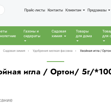
Прайс-листы
Контакты
Клиентам
Предзаказы
веты
Газоны и
Садовая
Товары
Това
нолетние
сидераты
химия
для дома
для 
Садовая химия
Удобрения мелкая фасовка
Хвойная игла / Ортон
ойная игла / Ортон/ 5г/*10
сание