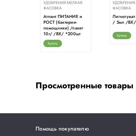
МЕЛКАЯ
УДОБРЕНИЯ МЕЛКАЯ
УДОБРЕНИЯ
ФАСОВКА
ФАСОВКА
морковь,
Атлант ПИТАНИЕ и
Лигногумат
г /Т-Э/
РОСТ (бактерии-
/ 5мл /ВХ/
008
помощники) /пакет
10г/ /ВХ/ *200шт
Купить
Купить
Просмотренные товары
Помощь покупателю