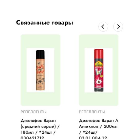
Связанные товары
РЕПЕЛЛЕНТЫ
РЕПЕЛЛЕНТЫ
А
Дихлофос Варан
Дихлофос Варан А
(средний серый) /
Антиклоп / 200мл
180мл / *24шт /
/ *24шт/
030421712
03.01.004.12