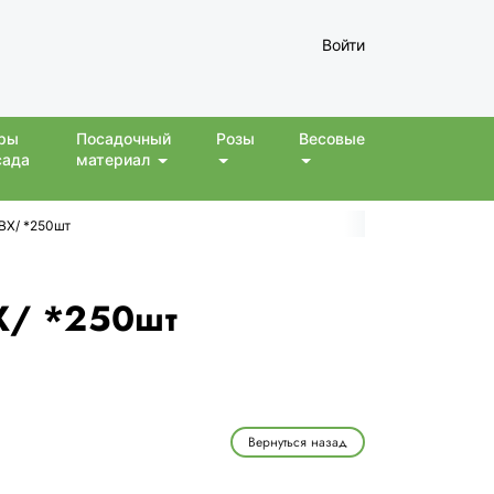
Войти
ры
Посадочный
Розы
Весовые
сада
материал
/ВХ/ *250шт
ВХ/ *250шт
Вернуться назад