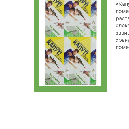
«Кап
поме
раст
элек
зави
хран
поме