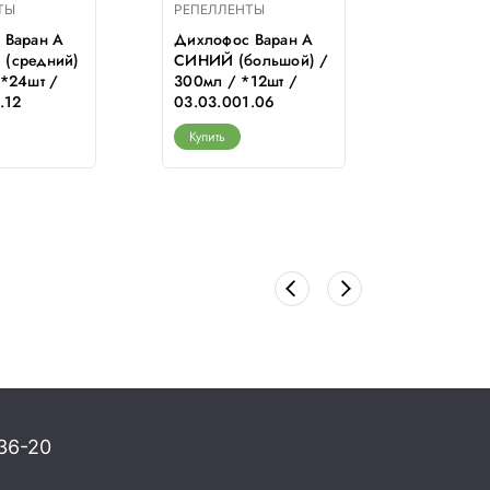
ТЫ
РЕПЕЛЛЕНТЫ
РЕПЕЛЛЕ
 Варан А
Дихлофос Варан А
Дихлофо
(средний)
СИНИЙ (большой) /
(средний
*24шт /
300мл / *12шт /
180мл / 
.12
03.03.001.06
0304217
Купить
Купить
36-20