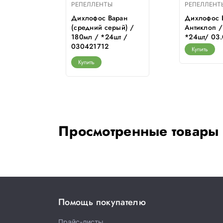
РЕПЕЛЛЕНТЫ
РЕПЕЛЛЕНТ
аран А
Дихлофос Варан
Дихлофос 
ьшой) /
(средний серый) /
Антиклоп /
шт /
180мл / *24шт /
*24шт/ 03.
6
030421712
Купить
Купить
Просмотренные товары
Помощь покупателю
Прайс-листы