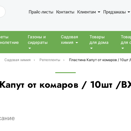
Прайс-листы
Контакты
Клиентам
Предзаказы
веты
Газоны и
Садовая
Товары
Това
нолетние
сидераты
химия
для дома
для 
Садовая химия
Репелленты
Пластина Капут от комаров / 10шт 
Капут от комаров / 10шт /
сание