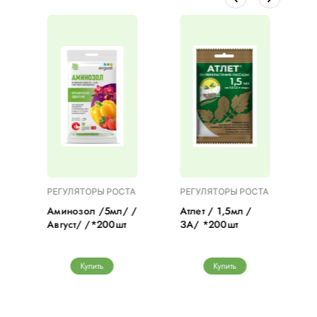
А
РЕГУЛЯТОРЫ РОСТА
РЕГУЛЯТОРЫ РОСТА
/
Аминозол /5мл/ /
Атлет / 1,5мл /
Август/ /*200шт
ЗА/ *200шт
Купить
Купить