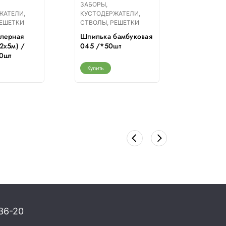
ЗАБОРЫ,
ЗАБОРЫ,
ЖАТЕЛИ,
КУСТОДЕРЖАТЕЛИ,
КУСТОДЕ
РЕШЕТКИ
СТВОЛЫ, РЕШЕТКИ
СТВОЛЫ,
алерная
Шпилька бамбуковая
Забор д
2х5м) /
045 /*50шт
терракот
0шт
Купить
Купить
36-20