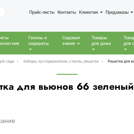
Прайс-листы
Контакты
Клиентам
Предзаказы
веты
Газоны и
Садовая
Товары
Това
нолетние
сидераты
химия
для дома
для 
для сада
Заборы, кустодержатели, стволы, решетки
Решетка для в
тка для вьюнов 66 зелены
сание