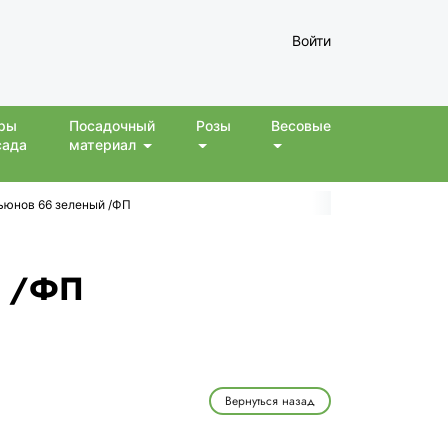
Войти
ры
Посадочный
Розы
Весовые
сада
материал
ьюнов 66 зеленый /ФП
й /ФП
Вернуться назад