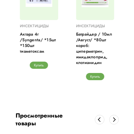
ИНСЕКТИЦИДЫ
ИНСЕКТИЦИДЫ
Актара 4г
Батрайдер / 10мл
/Syngenta/ *15шт
/Август/ *80шт
*150шт
короб:
тиаметоксам
циперметрин,
имидаклоприд,
клотианидин
Купить
Купить
Просмотренные
товары