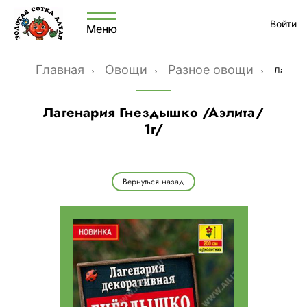
Войти
Меню
Главная
Овощи
Разное овощи
Лагенар
Лагенария Гнездышко /Аэлита/
1г/
Вернуться назад